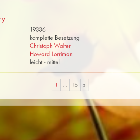
ry
19336
komplette Besetzung
Christoph Walter
Howard Lorriman
leicht - mittel
1
...
15
»