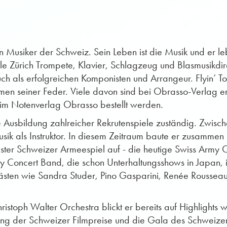
ten Musiker der Schweiz. Sein Leben ist die Musik und er le
le Zürich Trompete, Klavier, Schlagzeug und Blasmusikdir
h als erfolgreichen Komponisten und Arrangeur. Flyin’ To T
en seiner Feder. Viele davon sind bei Obrasso-Verlag er
 im Notenverlag Obrasso bestellt werden.
e Ausbildung zahlreicher Rekrutenspiele zuständig. Zwisc
ik als Instruktor. In diesem Zeitraum baute er zusamme
ester Schweizer Armeespiel auf - die heutige Swiss Army
my Concert Band, die schon Unterhaltungsshows in Japan, i
ästen wie Sandra Studer, Pino Gasparini, Renée Roussea
stoph Walter Orchestra blickt er bereits auf Highlights w
ung der Schweizer Filmpreise und die Gala des Schweiz