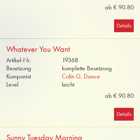
ab € 90.80
Details
Whatever You Want
Artikel-Nr.
19368
Besetzung
komplette Besetzung
Komponist
Colin G. Dance
Level
leicht
ab € 90.80
Details
Sunny Tuesday Morning