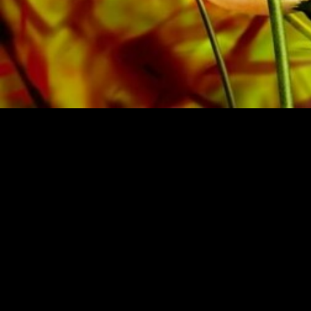
NOTEN UND MUSIK VON OBRASSO
Obrasso-Verlag AG
Baselstrasse 23c · 4537 Wiedlisbach · Schweiz
Datenschutz
|
AGB
|
Impressum