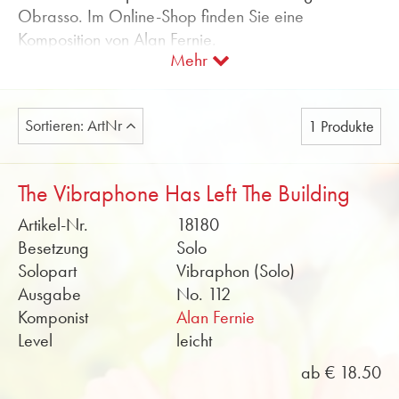
Obrasso. Im Online-Shop finden Sie eine
Komposition von Alan Fernie.
Mehr
Wir bieten die Noten für Vibraphon mit
Klavierbegleitung an. Soundfiles und
Probepartituren im PDF-Format finden Sie kostenlos
Sortieren: ArtNr
1 Produkte
im Online-Shop.
Noten für Vibraphon von Obrasso jetzt online
The Vibraphone Has Left The Building
kaufen.
Artikel-Nr.
18180
Besetzung
Solo
Solopart
Vibraphon (Solo)
Ausgabe
No. 112
Komponist
Alan Fernie
Level
leicht
ab € 18.50