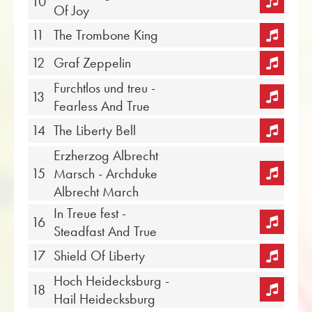
10
Of Joy
11
The Trombone King
12
Graf Zeppelin
Furchtlos und treu -
13
Fearless And True
14
The Liberty Bell
Erzherzog Albrecht
15
Marsch - Archduke
Albrecht March
In Treue fest -
16
Steadfast And True
17
Shield Of Liberty
Hoch Heidecksburg -
18
Hail Heidecksburg