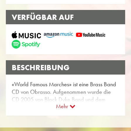
VERFÜGBAR AUF
BESCHREIBUNG
«World Famous Marches» ist eine Brass Band
CD von Obrasso. Aufgenommen wurde die
CD 2005 von Black Dyke Band und dem
Mehr
Dirigent Nicholas J. Childs.
Das Musiklabel Obrasso Records gehört zum
Obrasso Verlag aus der Schweiz. Die Black