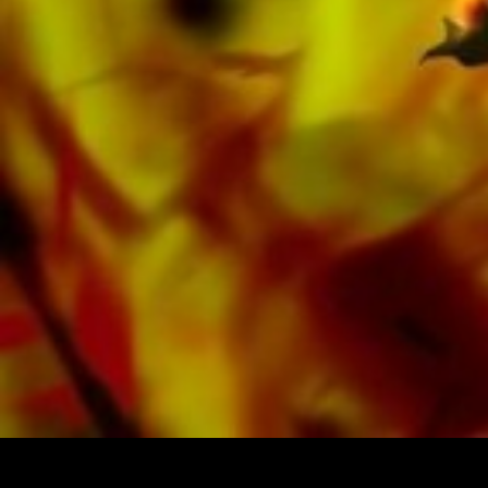
verlagseigenen Literatur von Top Brass Bands
wie der Black Dyke Band, Cory Band,
Brighouse & Rastrick Band oder der
Oberaargauer Brass Band eingespielt.
Sämtliche Tonträger sind auch digital auf den
gängigen Portalen von Apple, Amazon,
Google, Spotify und weiteren Anbietern
weltweit erhältlich.
Alle Noten von Obrasso werden auf
hochwertigem Papier produziert. Das leicht
gelbliche Notenpapier bietet einen guten
Kontrast und schont die Augen bei schwierigen
Lichtverhältnissen. Die Lieferung für
Privatkunden weltweit erfolgt ohne
Versandkosten. Bestellen Sie jetzt ihre Noten
direkt im Obrasso Verlag.