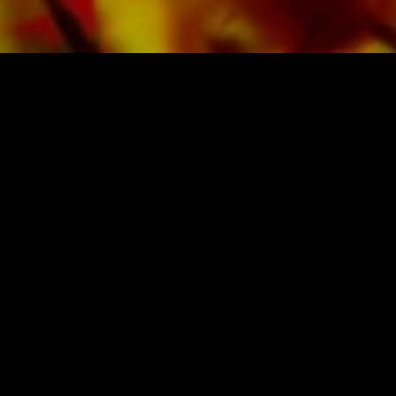
NOTEN UND MUSIK VON OBRA
Obrasso-Verlag AG
Baselstrasse 23c · 4537 Wiedlisbach · Sch