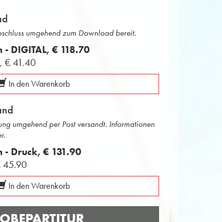
ad
abschluss umgehend zum Download bereit.
n - DIGITAL,
€ 118.70
L,
€ 41.40
In den Warenkorb
and
ng umgehend per Post versandt. Informationen
r.
n - Druck,
€ 131.90
 45.90
In den Warenkorb
OBEPARTITUR