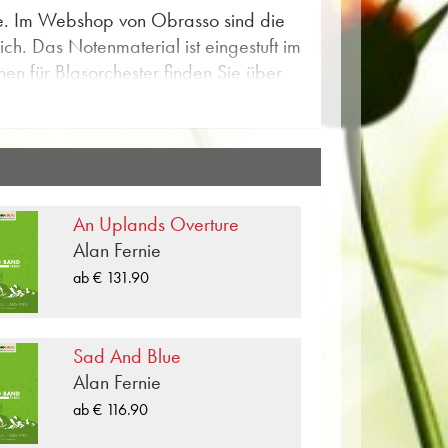
nie. Im Webshop von Obrasso sind die
ich. Das Notenmaterial ist eingestuft im
nen für Blasorchester finden Sie über
«Lighting The Way» und gewinnen Sie
beispielen und Videos zum
hfunktion im Obrasso Webshop finden
 Blasorchester. Damit Sie Ihr
An Uplands Overture
mit einem Klick alle Noten zu
Alan Fernie
 anzeigen.
ab € 131.90
sitionen, welche im Musikverlag
r 100 Komponisten und Arrangeure für
 Blasorchester finden Sie im
Sad And Blue
 Brass Band, Blasorchester,
Alan Fernie
ensemble, Sinfonieorchester sowie
ab € 116.90
o Records wurde ein grosser Teil der