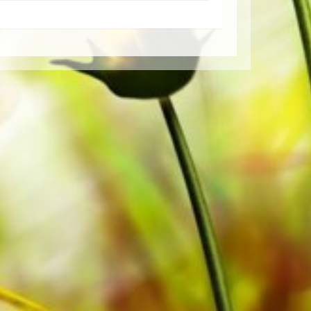
 Black Dyke Band, Cory Band,
ss Band eingespielt. Sämtliche
n von Apple, Amazon, Google, Spotify
r produziert. Das leicht gelbliche
e Augen bei schwierigen
eit erfolgt ohne Versandkosten.