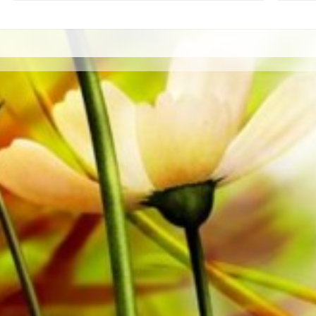
verlagseigenen Literatur von Top Brass Bands wie der
Brighouse & Rastrick Band oder der Oberaargauer Bra
Tonträger sind auch digital auf den gängigen Portale
und weiteren Anbietern weltweit erhältlich.
Alle Noten von Obrasso werden auf hochwertigem Papie
Notenpapier bietet einen guten Kontrast und schont di
Lichtverhältnissen. Die Lieferung für Privatkunden weltw
Bestellen Sie jetzt ihre Noten direkt im Obrasso Verlag.