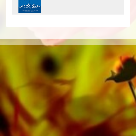
Sie Ihr Konzertprogramm vervollständigen
können, lassen sich mit einem Klick alle Noten
zu Unterhaltungsmusik im Schwierigkeitsgrad B
(leicht) anzeigen.
«The Yiddish Snail» ist eine von vielen
Blasmusikkompositionen, welche im
Musikverlag Obrasso erschienen sind. Neben
Peter Ratnik sind über 100 Komponisten und
Arrangeure für das Schweizer
Musikverlagshaus tätig. Neben Noten für Brass
Band finden Sie im Onlineshop auch Literatur in
weiteren Besetzungen wie Brass Band,
Blasorchester, Jugendblasorchester,
Blechbläserensemble, Holzbläserensemble,
Sinfonieorchester sowie CDs und
Schulmaterial. Auf den Tonträgern von
Obrasso Records wurde ein grosser Teil der