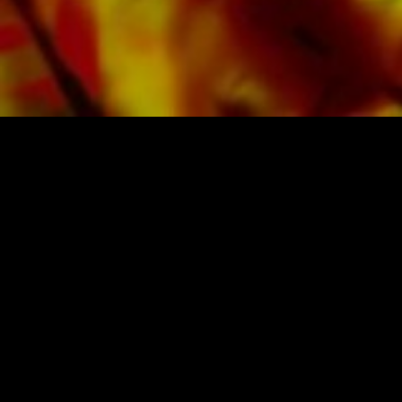
verlagseigenen Literatur von Top Brass Bands
wie der Black Dyke Band, Cory Band,
Brighouse & Rastrick Band oder der
Oberaargauer Brass Band eingespielt.
Sämtliche Tonträger sind auch digital auf den
gängigen Portalen von Apple, Amazon,
Google, Spotify und weiteren Anbietern
weltweit erhältlich.
Alle Noten von Obrasso werden auf
hochwertigem Papier produziert. Das leicht
NOTEN UND MUSIK VON OBRASSO
gelbliche Notenpapier bietet einen guten
Obrasso-Verlag AG
Kontrast und schont die Augen bei schwierigen
Baselstrasse 23c · 4537 Wiedlisbach · Schweiz
Lichtverhältnissen. Die Lieferung für
Privatkunden weltweit erfolgt ohne
Versandkosten. Bestellen Sie jetzt ihre Noten
Datenschutz
|
AGB
|
Impressum
direkt im Obrasso Verlag.
NEWSLETTER ABONNIEREN