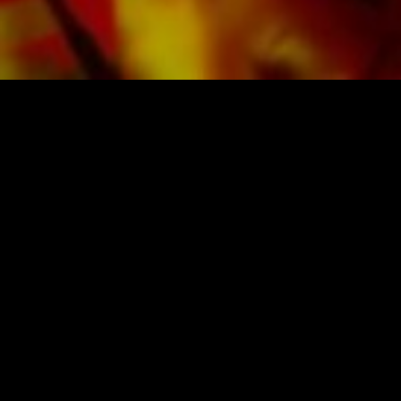
Alle Noten von Obrasso werden auf
hochwertigem Papier produziert. Das leicht
gelbliche Notenpapier bietet einen guten
Kontrast und schont die Augen bei schwierigen
Lichtverhältnissen. Die Lieferung für
Privatkunden weltweit erfolgt ohne
Versandkosten. Bestellen Sie jetzt ihre Noten
direkt im Obrasso Verlag.
NOTEN UND MUSIK VON OBRASSO
Obrasso-Verlag AG
Baselstrasse 23c · 4537 Wiedlisbach · Schweiz
Datenschutz
|
AGB
|
Impressum
NEWSLETTER ABONNIEREN
Anmelden