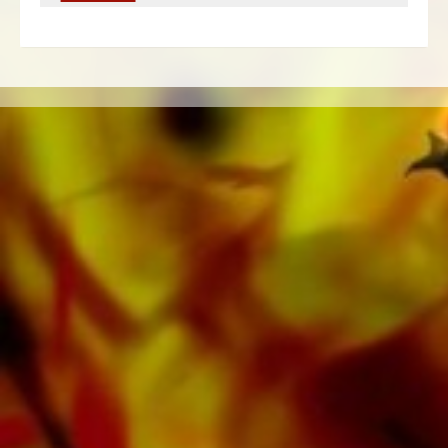
und Arrangeure für das Schweizer
Musikverlagshaus tätig. Neben Noten für Brass
Band finden Sie im Onlineshop auch Literatur in
weiteren Besetzungen wie Brass Band,
Blasorchester, Jugendblasorchester,
Blechbläserensemble, Holzbläserensemble,
Sinfonieorchester sowie CDs und
Schulmaterial. Auf den Tonträgern von
Obrasso Records wurde ein grosser Teil der
verlagseigenen Literatur von Top Brass Bands
wie der Black Dyke Band, Cory Band,
Brighouse & Rastrick Band oder der
Oberaargauer Brass Band eingespielt.
Sämtliche Tonträger sind auch digital auf den
gängigen Portalen von Apple, Amazon,
Google, Spotify und weiteren Anbietern
weltweit erhältlich.