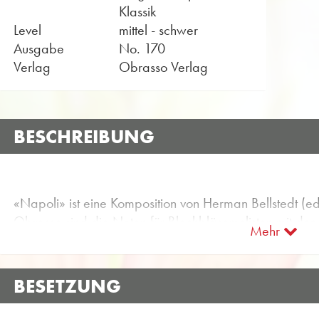
Klassik
Level
mittel - schwer
Ausgabe
No. 170
Verlag
Obrasso Verlag
BESCHREIBUNG
«Napoli» ist eine Komposition von Herman Bellstedt (
Obrasso sind die Noten für Blechbläsersolisten mit der A
Mehr
Notenmaterial ist eingestuft im Schwierigkeitsgrad C/D
Originalliteratur für Blechbläsersolisten finden Sie über 
BESETZUNG
Nutzen Sie die kostenlos verfügbare Probepartitur zu 
musikalischen Eindruck mit den verfügbaren Hörbeispi