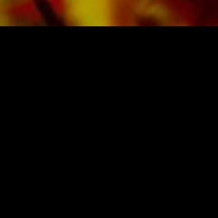
NOTEN UND MUSIK VON OBRA
Obrasso-Verlag AG
Baselstrasse 23c · 4537 Wiedlisbach · Sch