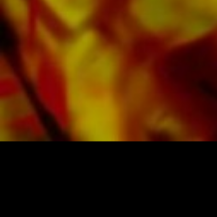
Brighouse & Rastrick Band oder der
Oberaargauer Brass Band eingespielt.
Sämtliche Tonträger sind auch digital auf den
gängigen Portalen von Apple, Amazon,
Google, Spotify und weiteren Anbietern
weltweit erhältlich.
Alle Noten von Obrasso werden auf
hochwertigem Papier produziert. Das leicht
gelbliche Notenpapier bietet einen guten
Kontrast und schont die Augen bei schwierigen
Lichtverhältnissen. Die Lieferung für
Privatkunden weltweit erfolgt ohne
Versandkosten. Bestellen Sie jetzt ihre Noten
direkt im Obrasso Verlag.
NOTEN UND MUSIK VON OBRASSO