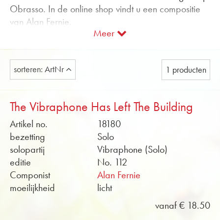
Obrasso. In de online shop vindt u een compositie
van Alan Fernie.
Meer
Wij bieden de bladmuziek voor vibrafoon met
pianobegeleiding aan. Soundfiles en repetitiescores
in PDF-formaat zijn gratis te vinden in de Online-
sorteren: ArtNr
1 producten
Shop.
Koop nu online bladmuziek voor vibrafoon van
The Vibraphone Has Left The Building
Obrasso.
Artikel no.
18180
bezetting
Solo
solopartij
Vibraphone (Solo)
editie
No. 112
Componist
Alan Fernie
moeilijkheid
licht
vanaf € 18.50