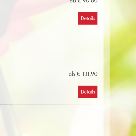
ab € 90.80
Details
ab € 131.90
Details