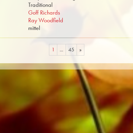
Traditional
Goff Richards
Ray Woodfield
mittel
1
...
45
»