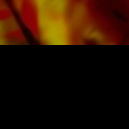
Alle Noten von Obrasso werden auf
hochwertigem Papier produziert. Das leicht
gelbliche Notenpapier bietet einen guten
Kontrast und schont die Augen bei schwierigen
Lichtverhältnissen. Die Lieferung für
Privatkunden weltweit erfolgt ohne
Versandkosten. Bestellen Sie jetzt ihre Noten
direkt im Obrasso Verlag.
NOTEN UND MUSIK VON OBRASSO
Obrasso-Verlag AG
Baselstrasse 23c · 4537 Wiedlisbach · Schweiz
Datenschutz
|
AGB
|
Impressum