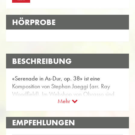
HÖRPROBE
BESCHREIBUNG
«Serenade in As-Dur, op. 38» ist eine
Komposition von Stephan Jaeggi (arr. Ray
Woodfield). Im Webshop von Obrasso sind
Mehr
die Noten für Blasorchester mit der Artikel-Nr.
6864 erhältlich. Das Notenmaterial ist
eingestuft im Schwierigkeitsgrad B (leicht).
EMPFEHLUNGEN
Mehr Originalkompositionen für Blasorchester
finden Sie über die flexible Suchfunktion.