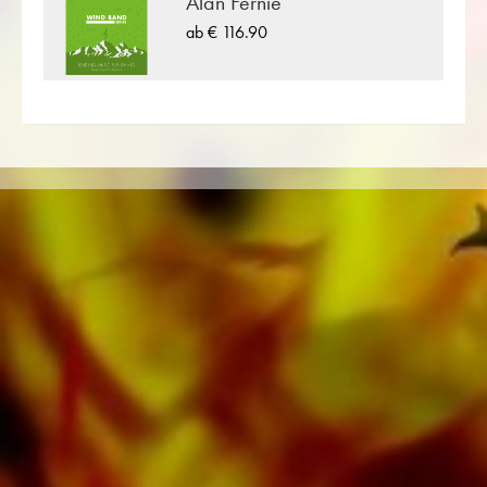
Alan Fernie
und Arrangeure für das Schweizer
ab € 116.90
Musikverlagshaus tätig. Neben Noten für
Blasorchester finden Sie im Onlineshop auch
Literatur in weiteren Besetzungen wie Brass
Band, Blasorchester, Jugendblasorchester,
Blechbläserensemble, Holzbläserensemble,
Sinfonieorchester sowie CDs und
Schulmaterial. Auf den Tonträgern von
Obrasso Records wurde ein grosser Teil der
verlagseigenen Literatur von Top Brass Bands
wie der Black Dyke Band, Cory Band,
Brighouse & Rastrick Band oder der
Oberaargauer Brass Band eingespielt.
Sämtliche Tonträger sind auch digital auf den
gängigen Portalen von Apple, Amazon,
Google, Spotify und weiteren Anbietern
weltweit erhältlich.