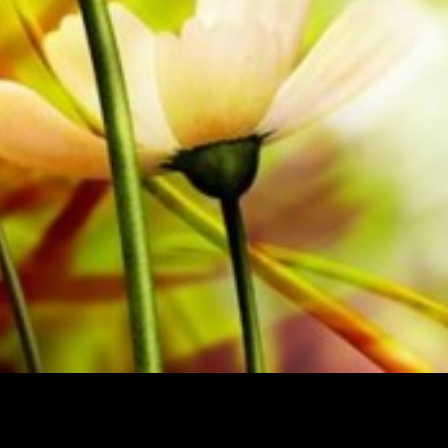
Notenpapier bietet einen guten Kontrast und schont di
Lichtverhältnissen. Die Lieferung für Privatkunden weltw
Bestellen Sie jetzt ihre Noten direkt im Obrasso Verlag.