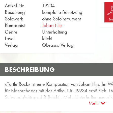
Artikel-Nr.
19234
Besetzung
komplette Besetzung
Solowerk
ohne Soloinstrument
Komponist
Johan Nijs
Genre
Unterhaltung
Level
leicht
Verlag
Obrasso Verlag
BESCHREIBUNG
«Turtle Rock» ist eine Komposition von Johan Nijs. Im
für Blasorchester mit der Artikel-Nr. 19234 erhältlich. D
Schwierigkeitsgrad B (leicht). Mehr Unterhaltungsmusik 
Mehr
flexible Suchfunktion.
Nutzen Sie die kostenlos verfügbare Probepartitur zu «