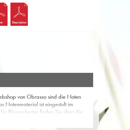
 Webshop von Obrasso sind die Noten
as Notenmaterial ist eingestuft im
für Blasorchester finden Sie über die
Turtle Rock» und gewinnen Sie einen