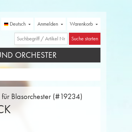
Deutsch
Anmelden
Warenkorb
Suche starten
UND ORCHESTER
n für Blasorchester (#19234)
CK