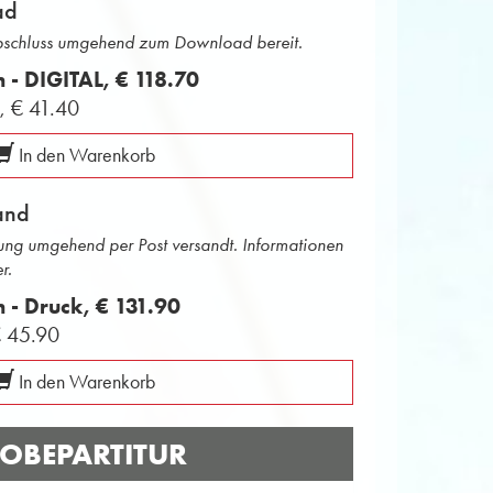
ad
abschluss umgehend zum Download bereit.
n - DIGITAL,
€ 118.70
L,
€ 41.40
In den Warenkorb
and
ng umgehend per Post versandt. Informationen
r.
n - Druck,
€ 131.90
 45.90
In den Warenkorb
OBEPARTITUR