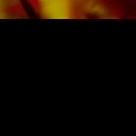
Kontrast und schont die Augen bei schwierigen
Lichtverhältnissen. Die Lieferung für
Privatkunden weltweit erfolgt ohne
Versandkosten. Bestellen Sie jetzt ihre Noten
direkt im Obrasso Verlag.
NOTEN UND MUSIK VON OBRASSO
Obrasso-Verlag AG
Baselstrasse 23c · 4537 Wiedlisbach · Schweiz
Datenschutz
|
AGB
|
Impressum
NEWSLETTER ABONNIEREN
Anmelden