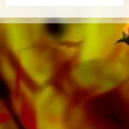
Literatur in weiteren Besetzungen wie Brass
Band, Blasorchester, Jugendblasorchester,
Blechbläserensemble, Holzbläserensemble,
Sinfonieorchester sowie CDs und
Schulmaterial. Auf den Tonträgern von
Obrasso Records wurde ein grosser Teil der
verlagseigenen Literatur von Top Brass Bands
wie der Black Dyke Band, Cory Band,
Brighouse & Rastrick Band oder der
Oberaargauer Brass Band eingespielt.
Sämtliche Tonträger sind auch digital auf den
gängigen Portalen von Apple, Amazon,
Google, Spotify und weiteren Anbietern
weltweit erhältlich.
Alle Noten von Obrasso werden auf
hochwertigem Papier produziert. Das leicht
gelbliche Notenpapier bietet einen guten