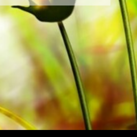
nträger sind auch digital auf den
 und weiteren Anbietern weltweit
r produziert. Das leicht gelbliche
e Augen bei schwierigen
eit erfolgt ohne Versandkosten.