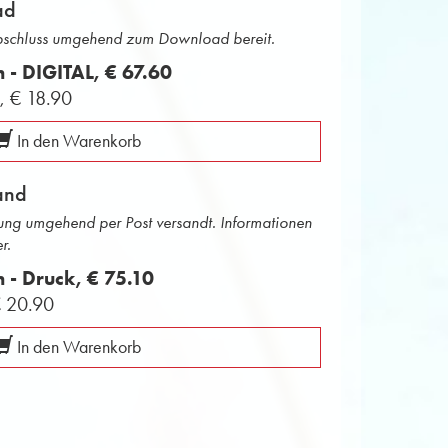
ad
abschluss umgehend zum Download bereit.
n - DIGITAL,
€ 67.60
L,
€ 18.90
In den Warenkorb
and
ng umgehend per Post versandt. Informationen
r.
n - Druck,
€ 75.10
 20.90
In den Warenkorb