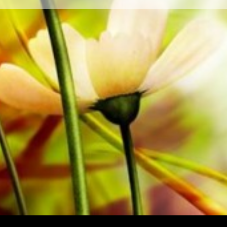
der Oberaargauer Brass Band eingespielt. Sämtliche To
gängigen Portalen von Apple, Amazon, Google, Spotify
erhältlich.
Alle Noten von Obrasso werden auf hochwertigem Papie
Notenpapier bietet einen guten Kontrast und schont di
Lichtverhältnissen. Die Lieferung für Privatkunden weltw
Bestellen Sie jetzt ihre Noten direkt im Obrasso Verlag.