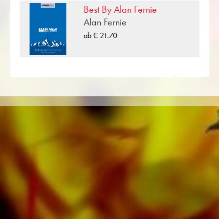
Nutzen Sie die kostenlos verfügbare
Best By Alan Fernie
Probepartitur zu «36 Favorite Duets» und
Alan Fernie
gewinnen Sie einen musikalischen Eindruck mit
ab € 21.70
den verfügbaren Hörbeispielen und Videos zu
Duetten für zwei Blechbläser Werk. Mit der
benutzerfreundlichen Suchfunktion im Obrasso
Webshop finden Sie in wenigen Schritten mehr
Noten von Richard Shuebruk für Duette für
zwei Blechbläser. Damit Sie Ihr
Konzertprogramm vervollständigen können,
lassen sich mit einem Klick alle Noten zu
klassischer Musik im Schwierigkeitsgrad B/C
(leicht – mittel) anzeigen.
«36 Favorite Duets» ist eine von vielen
Blasmusikkompositionen, welche im
Musikverlag Obrasso erschienen sind. Neben
Richard Shuebruk sind über 100 Komponisten