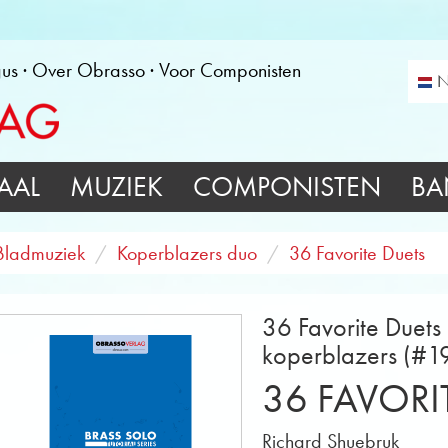
gus
Over Obrasso
Voor Componisten
N
AAL
MUZIEK
COMPONISTEN
BA
Bladmuziek
Koperblazers duo
36 Favorite Duets
36 Favorite Duets
koperblazers (#1
36 FAVORI
Richard Shuebruk