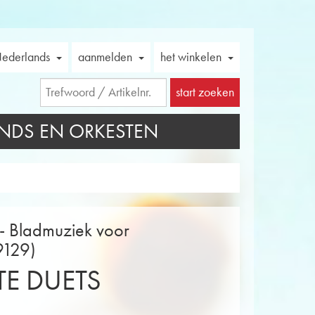
ederlands
aanmelden
het winkelen
start zoeken
NDS EN ORKESTEN
 - Bladmuziek voor
9129)
TE DUETS