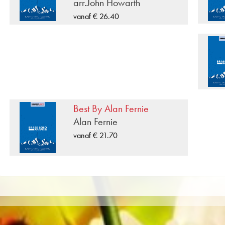
arr.John Howarth
audiofragmenten en video's die beschikbaar zijn voor 
vanaf € 26.40
de gebruiksvriendelijke zoekfunctie in de Obrasso web
bladmuziek uit Richard Shuebruk voor Duet voor 2 Ko
compleet te maken, kunnen alle bladmuziekbladen me
klassieke muziek in de Moeilijkheidsgraad B/C (lich
«36 Favorite Duets» is een van de vele blaasmuziekcom
Musikverlag Obrasso. Naast Richard Shuebruk meer d
werken voor de Zwitserse muziekuitgeverij. Naast de 
Best By Alan Fernie
Koperblazers je vindt er ook literatuur in andere form
Alan Fernie
Jeugdorkest, Koper Ensemble, Houtblazersensemble, S
vanaf € 21.70
Leermateriaal. Een groot deel van de eigen literatuur 
de Black Dyke Band, Cory Band, Brighouse & Rastric
Band werd opgenomen op Obrasso Records. Alle geluid
beschikbaar op de populaire portals van Apple, Amaz
providers wereldwijd.
Alle bladmuziek van Obrasso wordt op hoogwaardig 
gelige notitiepapier biedt een goed contrast en is prett