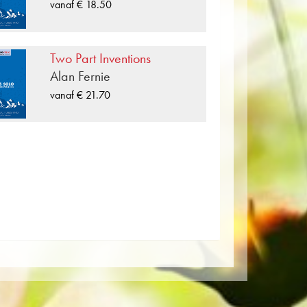
vanaf € 18.50
de Duet voor 2 Koperblazers stuk. Met
shop vind je in enkele stappen meer
perblazers. Om je concertprogramma
Two Part Inventions
t één klik worden weergegeven
Alan Fernie
t – medium) weergegeven.
vanaf € 21.70
posities die zijn uitgegeven door
an 100 componisten en arrangeurs
bladmuziek voor Duet voor 2
aten zoals Brass Band, Harmonie,
ymfonieorkest net zoals CDs en
van de uitgever van topblazers zoals
k Band of de Oberaargauer Brass
sdragers zijn ook digitaal
on, Google, Spotify en andere
papier geproduceerd. Het ietwat
ig voor de ogen in moeilijke