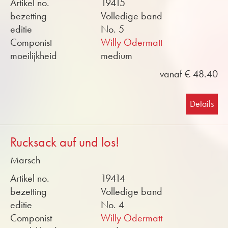
Artikel no.
19415
bezetting
Volledige band
editie
No. 5
Componist
Willy Odermatt
moeilijkheid
medium
vanaf € 48.40
Details
Rucksack auf und los!
Marsch
Artikel no.
19414
bezetting
Volledige band
editie
No. 4
Componist
Willy Odermatt