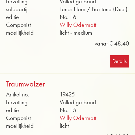
bezetting
Volledige band
solopartij
Tenor Horn / Baritone (Duet)
editie
No. 16
Componist
Willy Odermatt
moeilijkheid
licht - medium
vanaf € 48.40
Details
Traumwalzer
Artikel no.
19425
bezetting
Volledige band
editie
No. 15
Componist
Willy Odermatt
moeilijkheid
licht