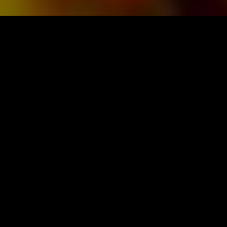
BLADMUZIEK EN MUZIEK VAN
OBRASSO
Obrasso-Verlag AG
Baselstrasse 23c · 4537 Wiedlisbach · Zwitserland
Gegevensbescherming
|
Algemene voorwaarden
|
Imprint
OORSPRONKELIJKE UITGEVER