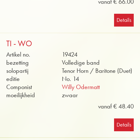
vanaf € 66.00
Details
TI - WO
Artikel no.
19424
bezetting
Volledige band
solopartij
Tenor Horn / Baritone (Duet)
editie
No. 14
Componist
Willy Odermatt
moeilijkheid
zwaar
vanaf € 48.40
Details