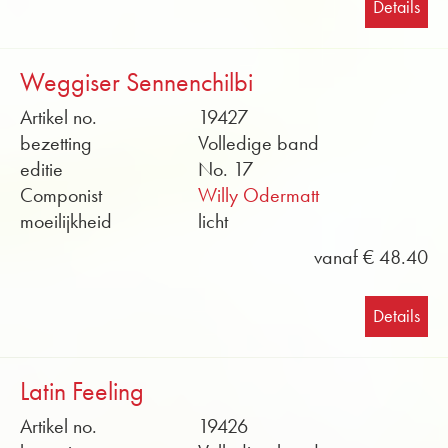
Details
Weggiser Sennenchilbi
Artikel no.
19427
bezetting
Volledige band
editie
No. 17
Componist
Willy Odermatt
moeilijkheid
licht
vanaf € 48.40
Details
Latin Feeling
Artikel no.
19426