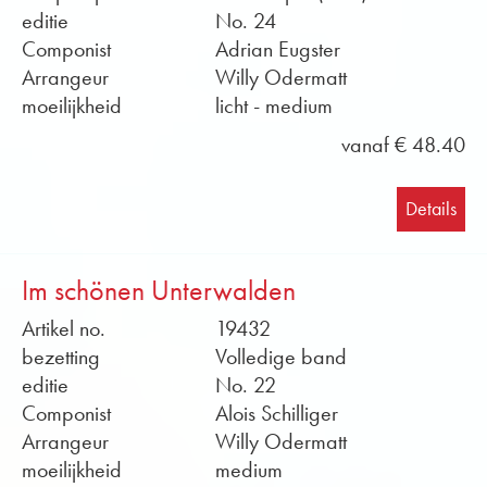
editie
No. 24
Componist
Adrian Eugster
Arrangeur
Willy Odermatt
moeilijkheid
licht - medium
vanaf € 48.40
Details
Im schönen Unterwalden
Artikel no.
19432
bezetting
Volledige band
editie
No. 22
Componist
Alois Schilliger
Arrangeur
Willy Odermatt
moeilijkheid
medium