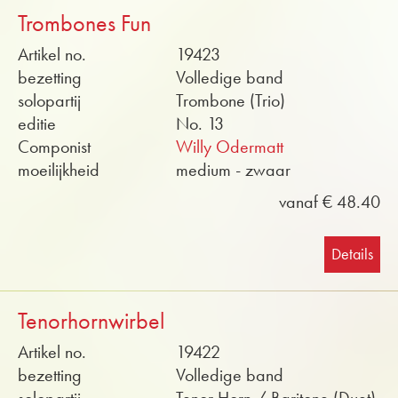
Trombones Fun
Artikel no.
19423
bezetting
Volledige band
solopartij
Trombone (Trio)
editie
No. 13
Componist
Willy Odermatt
moeilijkheid
medium - zwaar
vanaf € 48.40
Details
Tenorhornwirbel
Artikel no.
19422
bezetting
Volledige band