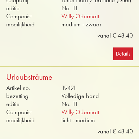
solopartij
Tenor Horn / Baritone (Duet)
editie
No. 11
Componist
Willy Odermatt
moeilijkheid
medium - zwaar
vanaf € 48.40
Details
Urlaubsträume
Artikel no.
19421
bezetting
Volledige band
editie
No. 11
Componist
Willy Odermatt
moeilijkheid
licht - medium
vanaf € 48.40