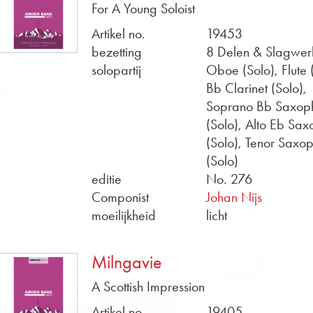
bij jonge blazers. Geluidsbestanden en voorbeeldpartiture
For A Young Soloist
onze online shop. Koop nu online bladmuziek voor flexib
Artikel no.
19453
bezetting
8 Delen & Slagwer
solopartij
Oboe (Solo), Flute 
Bb Clarinet (Solo),
Soprano Bb Saxop
(Solo), Alto Eb Sa
(Solo), Tenor Saxo
(Solo)
editie
No. 276
Componist
Johan Nijs
moeilijkheid
licht
Milngavie
A Scottish Impression
Artikel no.
19405