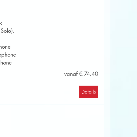
n in PDF-formaat zijn gratis te vinden in
el jeugdorkest van Obrasso.
k
(Solo),
hone
xophone
phone
vanaf € 74.40
Details