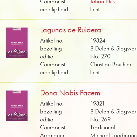
Componist
Johan Nijs
moeilijkheid
licht
Lagunas de Ruidera
Artikel no.
19324
bezetting
8 Delen & Slagwer
editie
No. 270
Componist
Christian Bouthier
moeilijkheid
licht
Dona Nobis Pacem
Artikel no.
19321
bezetting
8 Delen & Slagwer
editie
No. 269
Componist
Traditional
Arrangeur
Michael Friedmann