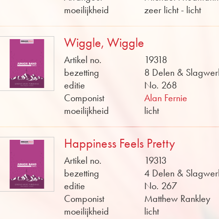
moeilijkheid
zeer licht - licht
Wiggle, Wiggle
Artikel no.
19318
bezetting
8 Delen & Slagwer
editie
No. 268
Componist
Alan Fernie
moeilijkheid
licht
Happiness Feels Pretty
Artikel no.
19313
bezetting
4 Delen & Slagwer
editie
No. 267
Componist
Matthew Rankley
moeilijkheid
licht