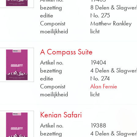
bezetting
8 Delen & Slagwer
editie
No. 275
Componist
Matthew Rankley
moeilijkheid
licht
A Compass Suite
Artikel no.
19404
bezetting
4 Delen & Slagwer
editie
No. 274
Componist
Alan Fernie
moeilijkheid
licht
Kenian Safari
Artikel no.
19388
bezetting
4 Delen & Slagwer