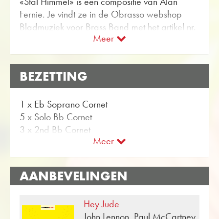
«Stal Himmel» is een compositie van Alan
Consent Management
Platform
Fernie. Je vindt ze in de Obrasso webshop
Bladmuziek voor Brass Band met het artikel nr.
Meer
16958 beschikbaar. De bladmuziek is
ingedeeld in Moeilijkheidsgraad B
(eenvoudig). Meer Originele composities voor
BEZETTING
Brass Band kan worden gevonden met de
flexibele zoekfunctie.
1 x Eb Soprano Cornet
Gebruik de gratis proefscore voor «Stal
5 x Solo Bb Cornet
Himmel» en krijg een muzikale indruk van de
3 x 2nd Bb Cornet
audiofragmenten en video's die beschikbaar
Meer
2 x 3rd Bb Cornet
zijn voor de Brass Band stuk. Met de
1 x Bb Flugelhorn
gebruiksvriendelijke zoekfunctie in de Obrasso
1 x Solo Eb Horn
webshop vind je in enkele stappen meer
AANBEVELINGEN
2 x 1st Eb Horn
bladmuziek uit Alan Fernie voor Brass Band.
1 x 1st Bb Baritone
Om je concertprogramma compleet te maken,
Hey Jude
2 x 2nd Bb Baritone (2nd Bb Trombone)
kunnen alle bladmuziekbladen met één klik
John Lennon, Paul McCartney
1 x 1st Bb Trombone