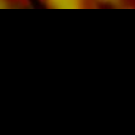
BLADMUZIEK EN MUZIEK VAN
OBRASSO
Obrasso-Verlag AG
Baselstrasse 23c · 4537 Wiedlisbach · Zwitserland
Gegevensbescherming
|
Algemene voorwaarden
|
Imprint
OORSPRONKELIJKE UITGEVER