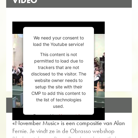
VIDEO
We need your consent to
load the Youtube service!
This content is not
permitted to load due to
trackers that are not
disclosed to the visitor. The
website owner needs to
setup the site with their
CMP to add this content to
the list of technologies
BESCHRIJVING
used.
Powered by
Usercentrics
«November Music» is een compositie van Alan
Consent Management
Platform
Fernie. Je vindt ze in de Obrasso webshop