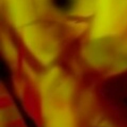
beschikbaar op de populaire portals van
Apple, Amazon, Google, Spotify en andere
providers wereldwijd.
Alle bladmuziek van Obrasso wordt op
hoogwaardig papier geproduceerd. Het
ietwat gelige notitiepapier biedt een goed
contrast en is prettig voor de ogen in moeilijke
lichtomstandigheden. Levering aan particuliere
klanten wereldwijd is gratis. Bestel nu uw
bladmuziek rechtstreeks bij Obrasso Verlag.