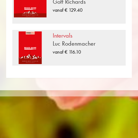
Goff Richards
moeilijk) weergegeven.
vanaf € 129.40
«November Music» is een van de vele
blaasmuziekcomposities die zijn uitgegeven
door Musikverlag Obrasso. Naast Alan Fernie
Intervals
meer dan 100 componisten en arrangeurs
Luc Rodenmacher
werken voor de Zwitserse muziekuitgeverij.
vanaf € 116.10
Naast de bladmuziek voor Brass Band je vindt
er ook literatuur in andere formaten zoals Brass
Band, Harmonie, Jeugdorkest, Koper
Ensemble, Houtblazersensemble,
Symfonieorkest net zoals CDs en
Leermateriaal. Een groot deel van de eigen
literatuur van de uitgever van topblazers zoals
de Black Dyke Band, Cory Band, Brighouse &
Rastrick Band of de Oberaargauer Brass
Band werd opgenomen op Obrasso Records.
Alle geluidsdragers zijn ook digitaal