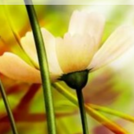
Alle bladmuziek van Obrasso wordt op hoogwaardig 
gelige notitiepapier biedt een goed contrast en is prett
lichtomstandigheden. Levering aan particuliere klanten 
bladmuziek rechtstreeks bij Obrasso Verlag.