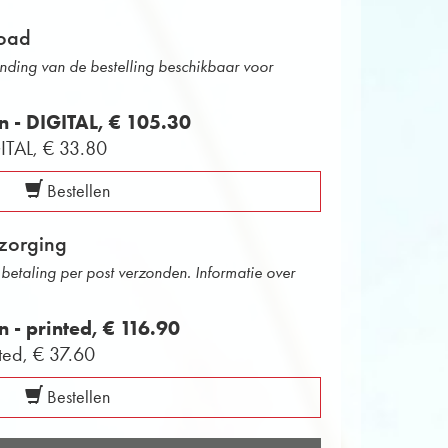
oad
onding van de bestelling beschikbaar voor
en - DIGITAL,
€ 105.30
GITAL,
€ 33.80
Bestellen
zorging
betaling per post verzonden. Informatie over
en - printed,
€ 116.90
nted,
€ 37.60
Bestellen