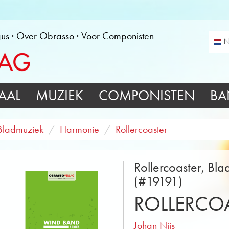
gus
Over Obrasso
Voor Componisten
N
AAL
MUZIEK
COMPONISTEN
BA
Bladmuziek
Harmonie
Rollercoaster
Rollercoaster, Bl
(#19191)
ROLLERCO
Johan Nijs