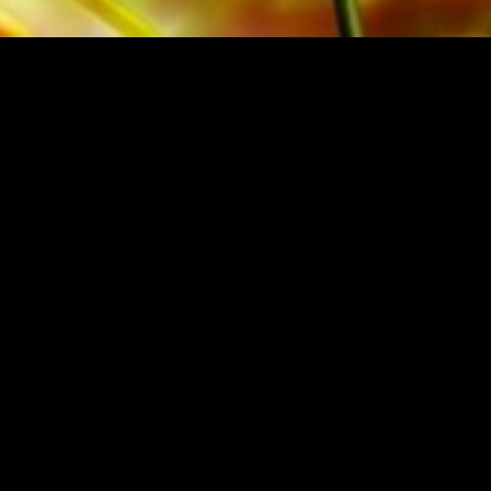
NKELIJKE UITGEVER
Festivalsponsor