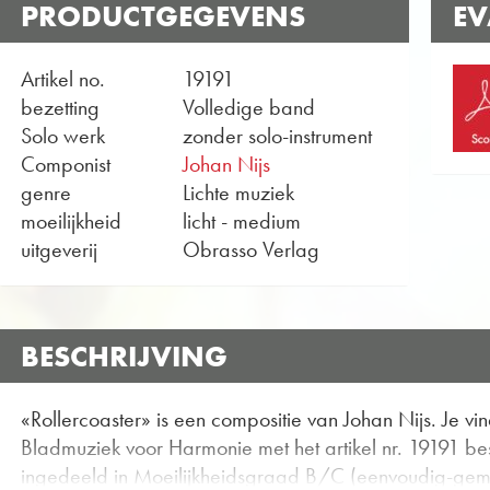
PRODUCTGEGEVENS
EV
Artikel no.
19191
bezetting
Volledige band
Solo werk
zonder solo-instrument
Componist
Johan Nijs
genre
Lichte muziek
moeilijkheid
licht - medium
uitgeverij
Obrasso Verlag
BESCHRIJVING
«Rollercoaster» is een compositie van Johan Nijs. Je 
Bladmuziek voor Harmonie met het artikel nr. 19191 be
ingedeeld in Moeilijkheidsgraad B/C (eenvoudig-gem