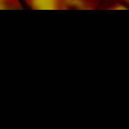
BLADMUZIEK EN MUZIEK VAN 
Obrasso-Verlag AG
Baselstrasse 23c · 4537 Wiedlisbach · Zwit
Gegevensbescherming
|
Algemene voorw