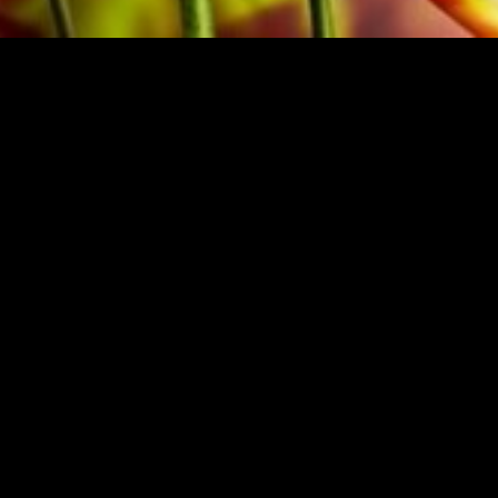
OBRASSO
OORSPRO
serland
aarden
|
Imprint