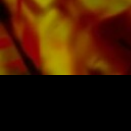
ietwat gelige notitiepapier biedt een goed
contrast en is prettig voor de ogen in moeilijke
lichtomstandigheden. Levering aan particuliere
klanten wereldwijd is gratis. Bestel nu uw
bladmuziek rechtstreeks bij Obrasso Verlag.
BLADMUZIEK EN MUZIEK VAN
OBRASSO
Obrasso-Verlag AG