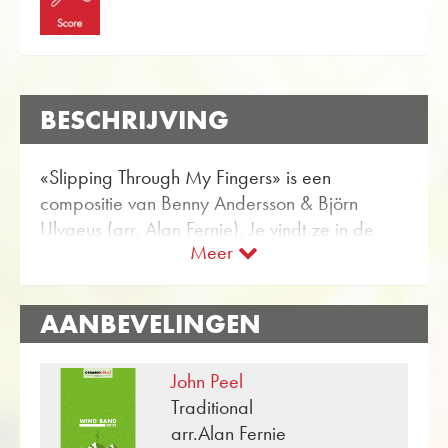
BESCHRIJVING
«Slipping Through My Fingers» is een
compositie van Benny Andersson & Björn
Ulvaeus (arr. Alan Fernie). Je vindt ze in de
Meer
Obrasso webshop Bladmuziek voor Harmonie
met het artikel nr. 19290 beschikbaar. De
bladmuziek is ingedeeld in Moeilijkheidsgraad
AANBEVELINGEN
B / C (gemakkelijk tot gemiddeld). Meer
Muziek voor entertainment voor Harmonie kan
John Peel
worden gevonden met de flexibele
Traditional
zoekfunctie.
arr.Alan Fernie
Gebruik de gratis proefscore voor «Slipping