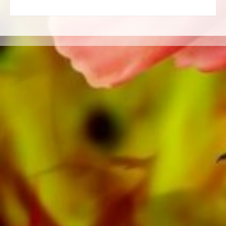
100 componisten en arrangeurs werken voor
de Zwitserse muziekuitgeverij. Naast de
bladmuziek voor Harmonie je vindt er ook
literatuur in andere formaten zoals Brass Band,
Harmonie, Jeugdorkest, Koper Ensemble,
Houtblazersensemble, Symfonieorkest net
zoals CDs en Leermateriaal. Een groot deel
van de eigen literatuur van de uitgever van
topblazers zoals de Black Dyke Band, Cory
Band, Brighouse & Rastrick Band of de
Oberaargauer Brass Band werd opgenomen
op Obrasso Records. Alle geluidsdragers zijn
ook digitaal beschikbaar op de populaire
portals van Apple, Amazon, Google, Spotify
en andere providers wereldwijd.
Alle bladmuziek van Obrasso wordt op
hoogwaardig papier geproduceerd. Het