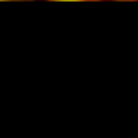
BLADMUZIEK EN MUZIEK VAN
OBRASSO
Obrasso-Verlag AG
Baselstrasse 23c · 4537 Wiedlisbach · Zwitserland
Gegevensbescherming
|
Algemene voorwaarden
|
Imprint
OORSPRONKELIJKE UITGEVER