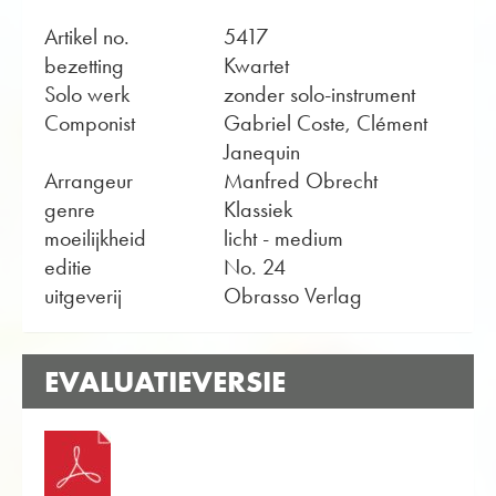
Artikel no.
5417
bezetting
Kwartet
Solo werk
zonder solo-instrument
Componist
Gabriel Coste, Clément
Janequin
Arrangeur
Manfred Obrecht
genre
Klassiek
moeilijkheid
licht - medium
editie
No. 24
uitgeverij
Obrasso Verlag
EVALUATIEVERSIE