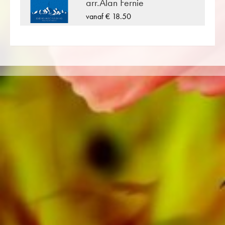
arr.Alan Fernie
alle bladmuziekbladen met één klik worden
weergegeven klassieke muziek in de
vanaf € 18.50
Moeilijkheidsgraad A/B (zeer licht – licht)
weergegeven.
«Songs From Scotland» is een van de vele
blaasmuziekcomposities die zijn uitgegeven
door Musikverlag Obrasso. Naast Alan Fernie
meer dan 100 componisten en arrangeurs
werken voor de Zwitserse muziekuitgeverij.
Naast de bladmuziek voor Duet voor 2
Koperblazers je vindt er ook literatuur in
andere formaten zoals Brass Band, Harmonie,
Jeugdorkest, Koper Ensemble,
Houtblazersensemble, Symfonieorkest net
zoals CDs en Leermateriaal. Een groot deel
van de eigen literatuur van de uitgever van
topblazers zoals de Black Dyke Band, Cory