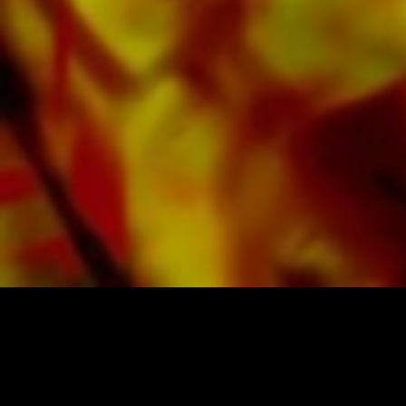
Band, Brighouse & Rastrick Band of de
Oberaargauer Brass Band werd opgenomen
op Obrasso Records. Alle geluidsdragers zijn
ook digitaal beschikbaar op de populaire
portals van Apple, Amazon, Google, Spotify
en andere providers wereldwijd.
Alle bladmuziek van Obrasso wordt op
hoogwaardig papier geproduceerd. Het
ietwat gelige notitiepapier biedt een goed
contrast en is prettig voor de ogen in moeilijke
lichtomstandigheden. Levering aan particuliere
klanten wereldwijd is gratis. Bestel nu uw
bladmuziek rechtstreeks bij Obrasso Verlag.