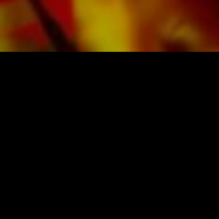
BLADMUZIEK EN MUZIEK VAN
OBRASSO
Obrasso-Verlag AG
Baselstrasse 23c · 4537 Wiedlisbach · Zwitserland
Gegevensbescherming
|
Algemene voorwaarden
|
Imprint