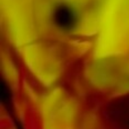
portals van Apple, Amazon, Google, Spotify
en andere providers wereldwijd.
Alle bladmuziek van Obrasso wordt op
hoogwaardig papier geproduceerd. Het
ietwat gelige notitiepapier biedt een goed
contrast en is prettig voor de ogen in moeilijke
lichtomstandigheden. Levering aan particuliere
klanten wereldwijd is gratis. Bestel nu uw
bladmuziek rechtstreeks bij Obrasso Verlag.