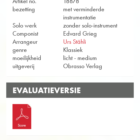
Artikel no.
18878
bezetting
met verminderde
instrumentatie
Solo werk
zonder solo-instrument
Componist
Edvard Grieg
Arrangeur
Urs Stähli
genre
Klassiek
moeilijkheid
licht - medium
uitgeverij
Obrasso Verlag
EVALUATIEVERSIE