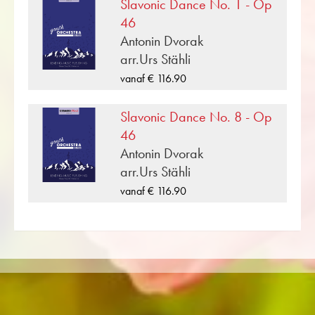
Slavonic Dance No. 1 - Op
«Peer Gynt Suite» is een van de vele
3 x Violoncello
46
blaasmuziekcomposities die zijn uitgegeven
2 x String Bass
Antonin Dvorak
door Musikverlag Obrasso. Naast Edvard
arr.Urs Stähli
Grieg meer dan 100 componisten en
arrangeurs werken voor de Zwitserse
vanaf € 116.90
muziekuitgeverij. Naast de bladmuziek voor
Jeugd Symfonieorkest je vindt er ook literatuur
Slavonic Dance No. 8 - Op
in andere formaten zoals Brass Band,
46
Harmonie, Jeugdorkest, Koper Ensemble,
Antonin Dvorak
Houtblazersensemble, Symfonieorkest net
arr.Urs Stähli
zoals CDs en Leermateriaal. Een groot deel
vanaf € 116.90
van de eigen literatuur van de uitgever van
topblazers zoals de Black Dyke Band, Cory
Band, Brighouse & Rastrick Band of de
Oberaargauer Brass Band werd opgenomen
op Obrasso Records. Alle geluidsdragers zijn
ook digitaal beschikbaar op de populaire