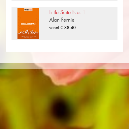
Harmonie, Jeugdorkest, Koper Ensemble,
Little Suite No. 1
Houtblazersensemble, Symfonieorkest net
Alan Fernie
zoals CDs en Leermateriaal. Een groot deel
van de eigen literatuur van de uitgever van
vanaf € 38.40
topblazers zoals de Black Dyke Band, Cory
Band, Brighouse & Rastrick Band of de
Oberaargauer Brass Band werd opgenomen
op Obrasso Records. Alle geluidsdragers zijn
ook digitaal beschikbaar op de populaire
portals van Apple, Amazon, Google, Spotify
en andere providers wereldwijd.
Alle bladmuziek van Obrasso wordt op
hoogwaardig papier geproduceerd. Het
ietwat gelige notitiepapier biedt een goed
contrast en is prettig voor de ogen in moeilijke
lichtomstandigheden. Levering aan particuliere
klanten wereldwijd is gratis. Bestel nu uw